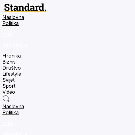
Naslovna
Politika
m:tel
tehnologija
Hronika
Biznis
Društvo
Lifestyle
Svijet
Sport
Video
Naslovna
Politika
m:tel
tehnologija