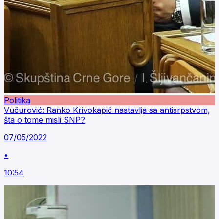
Politika
Vučurović: Ranko Krivokapić nastavlja sa antisrpstvom,
šta o tome misli SNP?
07/05/2022
•
10:54