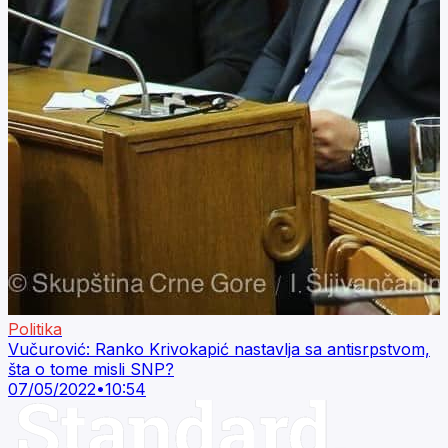
Politika
Vučurović: Ranko Krivokapić nastavlja sa antisrpstvom,
šta o tome misli SNP?
07/05/2022
•
10:54