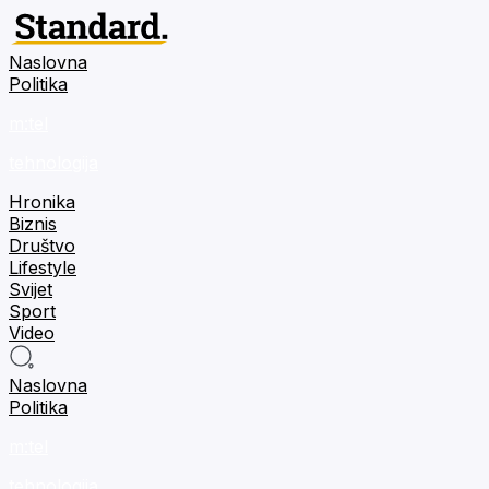
Naslovna
Politika
m:tel
tehnologija
Hronika
Biznis
Društvo
Lifestyle
Svijet
Sport
Video
Naslovna
Politika
m:tel
tehnologija