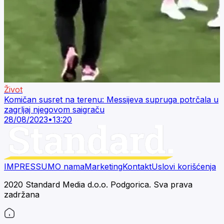
Život
Komičan susret na terenu: Messijeva supruga potrčala u
zagrljaj njegovom saigraču
28/08/2023
•
13:20
IMPRESSUM
O nama
Marketing
Kontakt
Uslovi korišćenja
2020 Standard Media d.o.o. Podgorica. Sva prava
zadržana