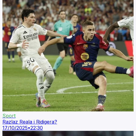
Sport
Razlaz Reala i Ridigera?
17/10/2025
•
22:30