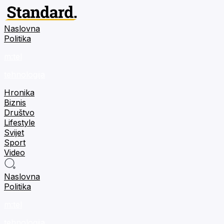
Naslovna
Politika
m:tel
tehnologija
Hronika
Biznis
Društvo
Lifestyle
Svijet
Sport
Video
Naslovna
Politika
m:tel
tehnologija