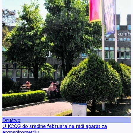
Društvo
U KCCG do sredine februara ne radi aparat za
ergospirometriju