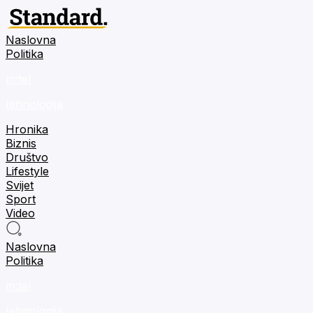
Naslovna
Politika
m:tel
tehnologija
Hronika
Biznis
Društvo
Lifestyle
Svijet
Sport
Video
Naslovna
Politika
m:tel
tehnologija