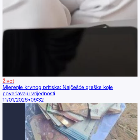
Život
Mjerenje krvnog pritiska: Najčešće greške koje
povećavaju vrijednosti
11/01/2026
•
09:32