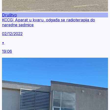
Društvo
KCCG: Aparat u kvaru, odgađa se radioterapija do
naredne sedmice
02/12/2022
•
19:06