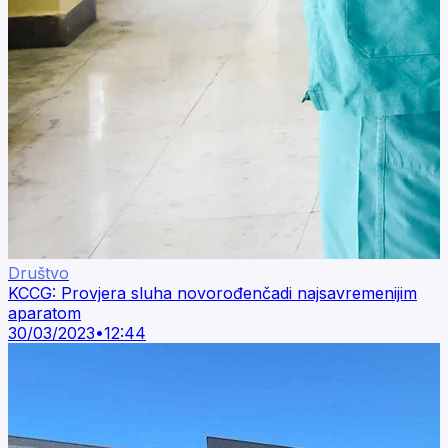
Društvo
KCCG: Provjera sluha novorođenčadi najsavremenijim
aparatom
30/03/2023
•
12:44