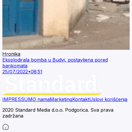
Hronika
Eksplodirala bomba u Budvi, postavljena pored
bankomata
25/07/2022
•
08:51
IMPRESSUM
O nama
Marketing
Kontakt
Uslovi korišćenja
2020 Standard Media d.o.o. Podgorica. Sva prava
zadržana