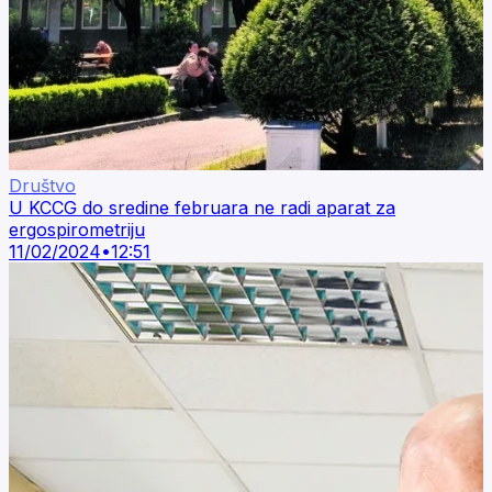
Društvo
U KCCG do sredine februara ne radi aparat za
ergospirometriju
11/02/2024
•
12:51