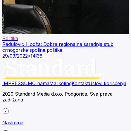
Politika
Radulović-Hodža: Dobra regionalna saradnja stub
crnogorske spoljne politike
29/03/2022
•
14:36
IMPRESSUM
O nama
Marketing
Kontakt
Uslovi korišćenja
2020 Standard Media d.o.o. Podgorica. Sva prava
zadržana
Naslovna