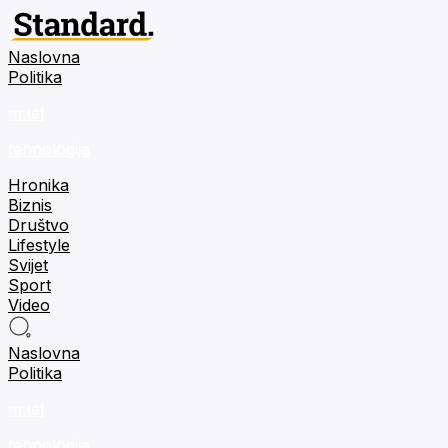
Naslovna
Politika
m:tel
tehnologija
Hronika
Biznis
Društvo
Lifestyle
Svijet
Sport
Video
Naslovna
Politika
m:tel
tehnologija