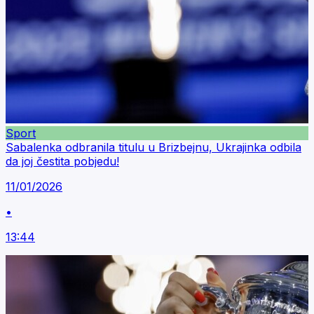
Sport
Sabalenka odbranila titulu u Brizbejnu, Ukrajinka odbila
da joj čestita pobjedu!
11/01/2026
•
13:44