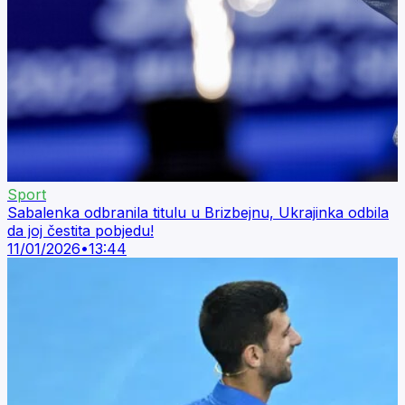
Sport
Sabalenka odbranila titulu u Brizbejnu, Ukrajinka odbila
da joj čestita pobjedu!
11/01/2026
•
13:44