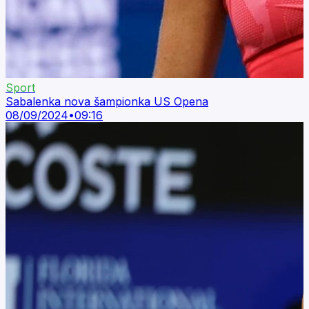
Sport
Sabalenka nova šampionka US Opena
08/09/2024
•
09:16