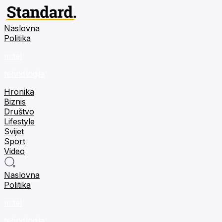
Naslovna
Politika
m:tel
tehnologija
Hronika
Biznis
Društvo
Lifestyle
Svijet
Sport
Video
Naslovna
Politika
m:tel
tehnologija