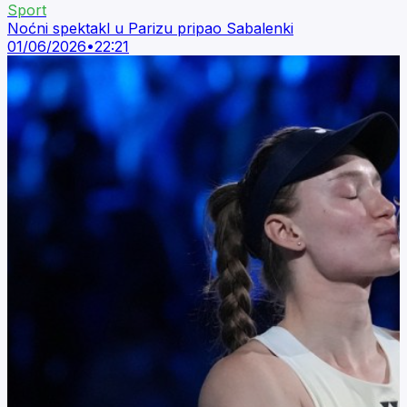
Sport
Noćni spektakl u Parizu pripao Sabalenki
01/06/2026
•
22:21