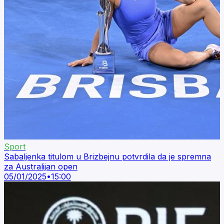
Sport
Sabaljenka titulom u Brizbejnu potvrdila da je spremna
za Australijan open
05/01/2025
•
15:00