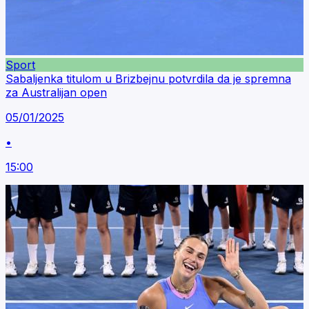
Sport
Sabaljenka titulom u Brizbejnu potvrdila da je spremna
za Australijan open
05/01/2025
•
15:00