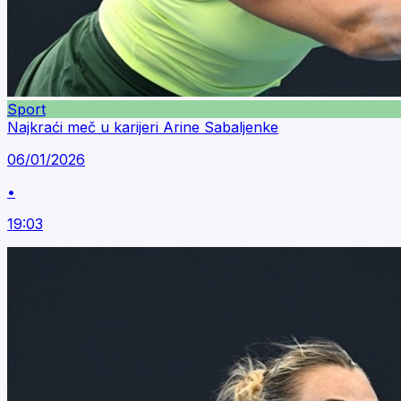
Sport
Najkraći meč u karijeri Arine Sabaljenke
06/01/2026
•
19:03