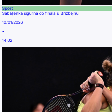
Sport
Sabaljenka sigurna do finala u Brizbejnu
10/01/2026
•
14:02