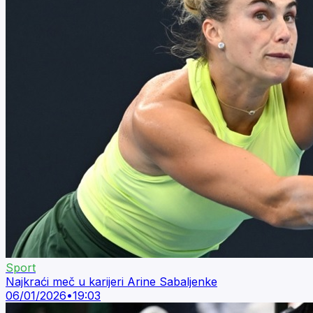
Sport
Najkraći meč u karijeri Arine Sabaljenke
06/01/2026
•
19:03