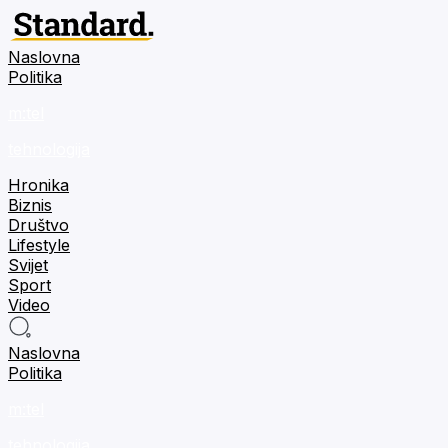
Naslovna
Politika
m:tel
tehnologija
Hronika
Biznis
Društvo
Lifestyle
Svijet
Sport
Video
Naslovna
Politika
m:tel
tehnologija