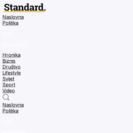
Naslovna
Politika
m:tel
tehnologija
Hronika
Biznis
Društvo
Lifestyle
Svijet
Sport
Video
Naslovna
Politika
m:tel
tehnologija