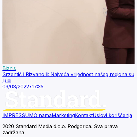
Biznis
Srzentić i Rizvanolli: Najveća vrijednost našeg regiona su
ljudi
03/03/2022
•
17:35
IMPRESSUM
O nama
Marketing
Kontakt
Uslovi korišćenja
2020 Standard Media d.o.o. Podgorica. Sva prava
zadržana