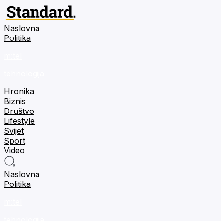
Naslovna
Politika
m:tel
tehnologija
Hronika
Biznis
Društvo
Lifestyle
Svijet
Sport
Video
Naslovna
Politika
m:tel
tehnologija