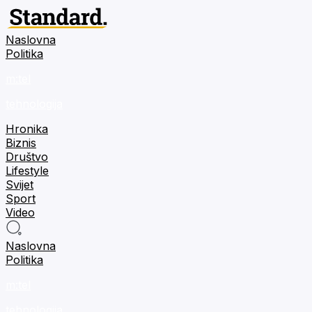
Naslovna
Politika
m:tel
tehnologija
Hronika
Biznis
Društvo
Lifestyle
Svijet
Sport
Video
Naslovna
Politika
m:tel
tehnologija