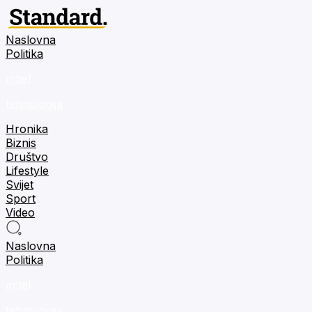
Naslovna
Politika
m:tel
tehnologija
Hronika
Biznis
Društvo
Lifestyle
Svijet
Sport
Video
Naslovna
Politika
m:tel
tehnologija