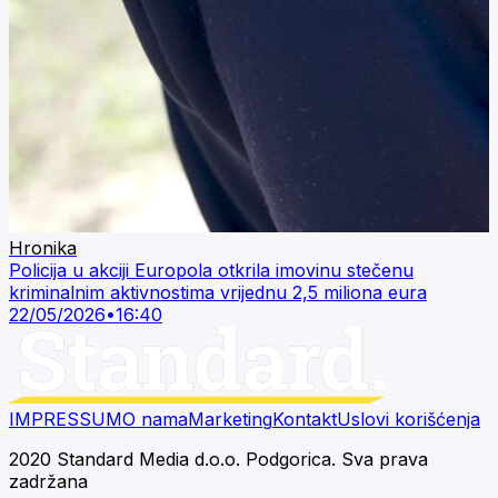
Hronika
Policija u akciji Europola otkrila imovinu stečenu
kriminalnim aktivnostima vrijednu 2,5 miliona eura
22/05/2026
•
16:40
IMPRESSUM
O nama
Marketing
Kontakt
Uslovi korišćenja
2020 Standard Media d.o.o. Podgorica. Sva prava
zadržana