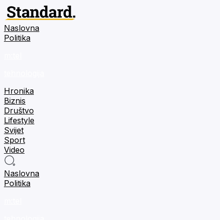
Naslovna
Politika
m:tel
tehnologija
Hronika
Biznis
Društvo
Lifestyle
Svijet
Sport
Video
Naslovna
Politika
m:tel
tehnologija