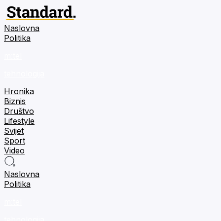
Naslovna
Politika
m:tel
tehnologija
Hronika
Biznis
Društvo
Lifestyle
Svijet
Sport
Video
Naslovna
Politika
m:tel
tehnologija