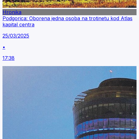
Hronika
Podgorica: Oborena jedna osoba na trotinetu kod Atlas
kapital centra
25/03/2025
•
17:38