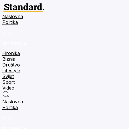
Naslovna
Politika
m:tel
tehnologija
Hronika
Biznis
Društvo
Lifestyle
Svijet
Sport
Video
Naslovna
Politika
m:tel
tehnologija