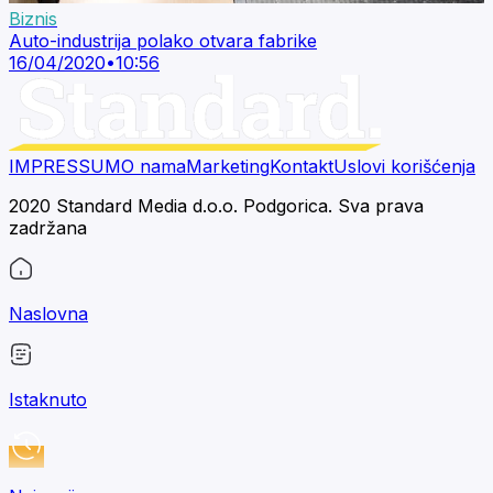
Biznis
Auto-industrija polako otvara fabrike
16/04/2020
•
10:56
IMPRESSUM
O nama
Marketing
Kontakt
Uslovi korišćenja
2020 Standard Media d.o.o. Podgorica. Sva prava
zadržana
Naslovna
Istaknuto