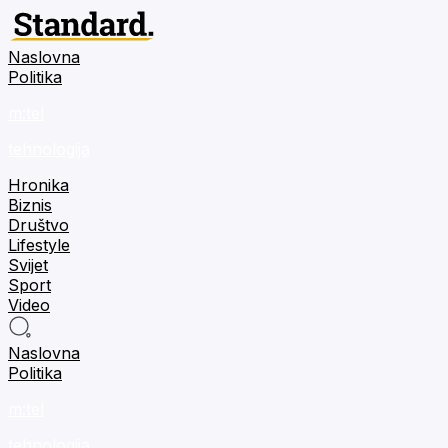
Naslovna
Politika
m:tel
tehnologija
Hronika
Biznis
Društvo
Lifestyle
Svijet
Sport
Video
Naslovna
Politika
m:tel
tehnologija