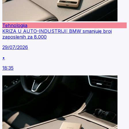
Tehnologija
KRIZA U AUTO-INDUSTRIJI: BMW smanjuje broj
zaposlenih za 8.000
29/07/2026
•
18:35