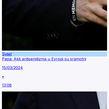
Svijet
Papa: Akti antisemitizma u Evropi su sramotni
15/03/2024
•
13:08