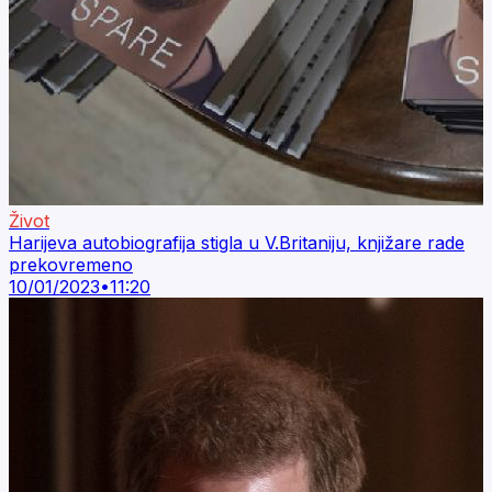
Život
Harijeva autobiografija stigla u V.Britaniju, knjižare rade
prekovremeno
10/01/2023
•
11:20