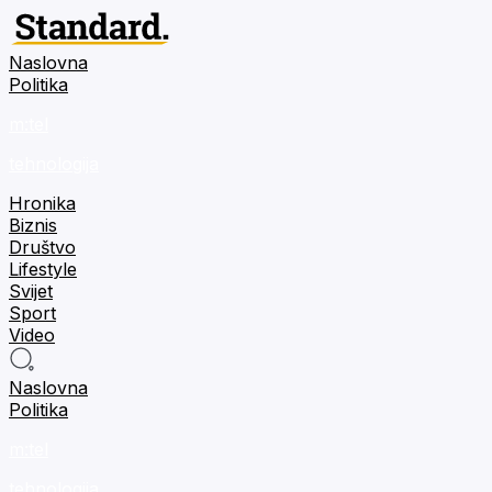
Naslovna
Politika
m:tel
tehnologija
Hronika
Biznis
Društvo
Lifestyle
Svijet
Sport
Video
Naslovna
Politika
m:tel
tehnologija