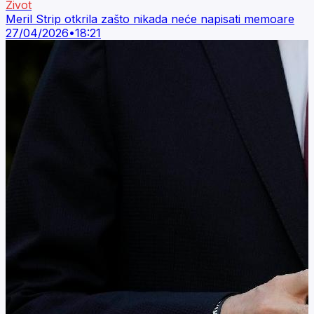
Život
Meril Strip otkrila zašto nikada neće napisati memoare
27/04/2026
•
18:21