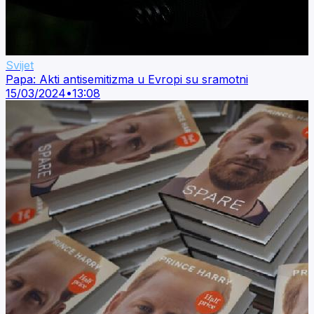
Svijet
Papa: Akti antisemitizma u Evropi su sramotni
15/03/2024
•
13:08