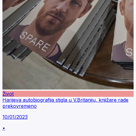
Život
Harijeva autobiografija stigla u V.Britaniju, knjižare rade
prekovremeno
10/01/2023
•