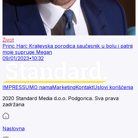
Život
Princ Hari: Kraljevska porodica saučesnik u bolu i patnji
moje supruge Megan
09/01/2023
•
10:32
IMPRESSUM
O nama
Marketing
Kontakt
Uslovi korišćenja
2020 Standard Media d.o.o. Podgorica. Sva prava
zadržana
Naslovna