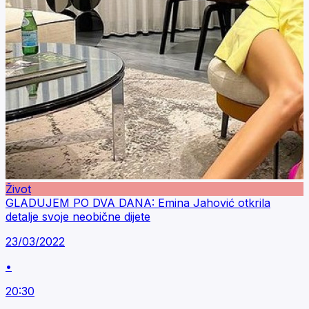
Život
GLADUJEM PO DVA DANA: Emina Jahović otkrila
detalje svoje neobične dijete
23/03/2022
•
20:30