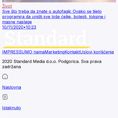
Život
Sve što treba da znate o autofagiji: Ovako se tijelo
programira da uništi sve loše ćelije, bolesti, toksine i
masne naslage
10/11/2020
•
10:23
IMPRESSUM
O nama
Marketing
Kontakt
Uslovi korišćenja
2020 Standard Media d.o.o. Podgorica. Sva prava
zadržana
Naslovna
Istaknuto