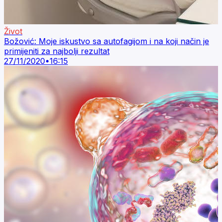
Život
Božović: Moje iskustvo sa autofagijom i na koji način je
primijeniti za najbolji rezultat
27/11/2020
•
16:15