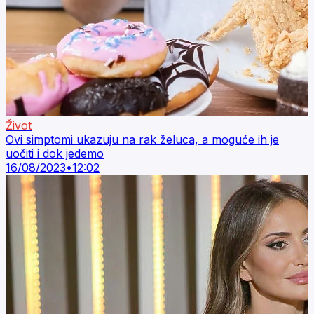
Život
Ovi simptomi ukazuju na rak želuca, a moguće ih je
uočiti i dok jedemo
16/08/2023
•
12:02