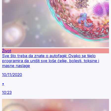
Život
Sve što treba da znate o autofagiji: Ovako se tijelo
programira da uništi sve loše ćelije, bolesti, toksine i
masne naslage
10/11/2020
•
10:23