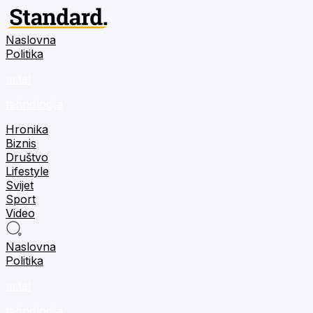
Naslovna
Politika
m:tel
tehnologija
Hronika
Biznis
Društvo
Lifestyle
Svijet
Sport
Video
Naslovna
Politika
m:tel
tehnologija