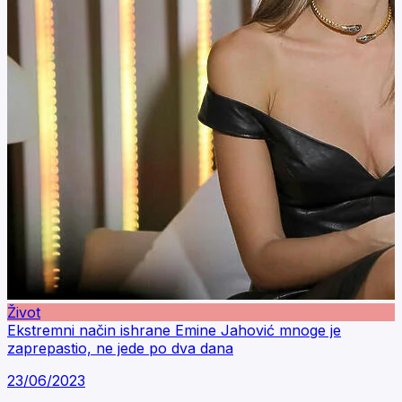
Život
Ekstremni način ishrane Emine Jahović mnoge je
zaprepastio, ne jede po dva dana
23/06/2023