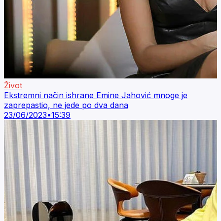
Život
Ekstremni način ishrane Emine Jahović mnoge je
zaprepastio, ne jede po dva dana
23/06/2023
•
15:39