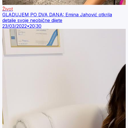
Život
GLADUJEM PO DVA DANA: Emina Jahović otkrila
detalje svoje neobične dijete
23/03/2022
•
20:30