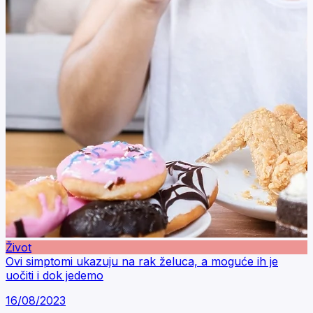
Život
Ovi simptomi ukazuju na rak želuca, a moguće ih je
uočiti i dok jedemo
16/08/2023