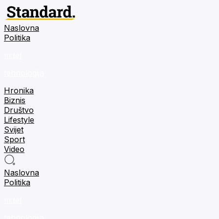
Naslovna
Politika
m:tel
tehnologija
Hronika
Biznis
Društvo
Lifestyle
Svijet
Sport
Video
Naslovna
Politika
m:tel
tehnologija