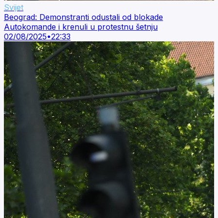
Svijet
Beograd: Demonstranti odustali od blokade
Autokomande i krenuli u protestnu šetnju
02/08/2025
•
22:33