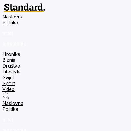
Naslovna
Politika
m:tel
tehnologija
Hronika
Biznis
Društvo
Lifestyle
Svijet
Sport
Video
Naslovna
Politika
m:tel
tehnologija