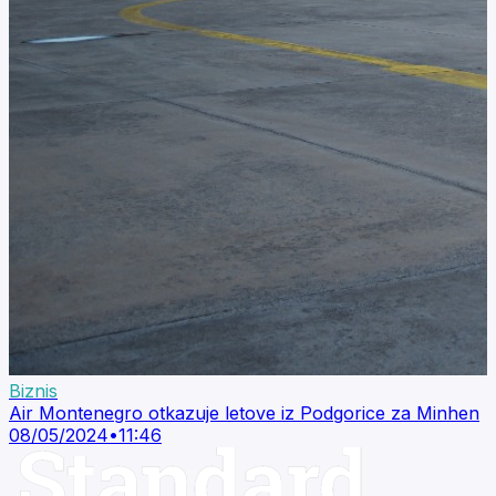
Biznis
Air Montenegro otkazuje letove iz Podgorice za Minhen
08/05/2024
•
11:46