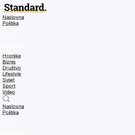
Naslovna
Politika
m:tel
tehnologija
Hronika
Biznis
Društvo
Lifestyle
Svijet
Sport
Video
Naslovna
Politika
m:tel
tehnologija