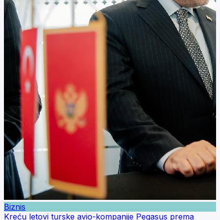
Biznis
Kreću letovi turske avio-kompanije Pegasus prema