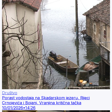
Društvo
Porast vodostaja na Skadarskom jezeru, Rijeci
Crnojevića i Bojani, Vranjina kritična tačka
10/01/2026
•
14:26