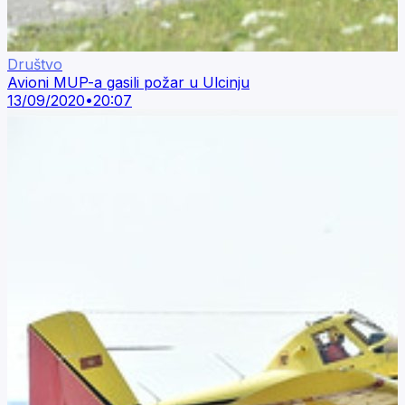
Društvo
Avioni MUP-a gasili požar u Ulcinju
13/09/2020
•
20:07