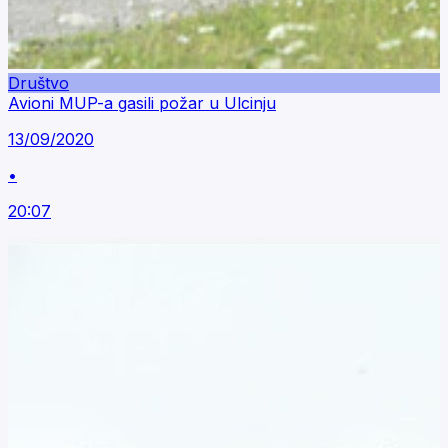
Društvo
Avioni MUP-a gasili požar u Ulcinju
13/09/2020
•
20:07