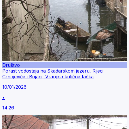
Društvo
Porast vodostaja na Skadarskom jezeru, Rijeci
Crnojevića i Bojani, Vranjina kritična tačka
10/01/2026
•
14:26