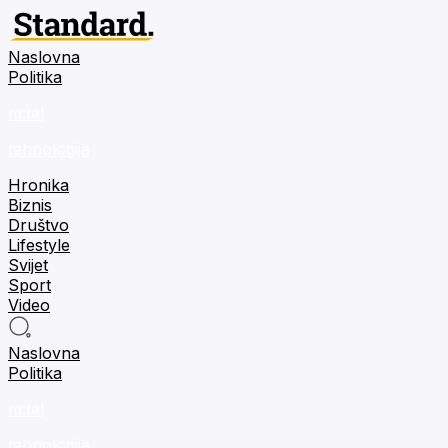
Naslovna
Politika
m:tel
tehnologija
Hronika
Biznis
Društvo
Lifestyle
Svijet
Sport
Video
Naslovna
Politika
m:tel
tehnologija