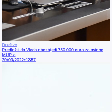
Društvo
Predložili da Vlada obezbijedi 750.000 eura za avione
MUP-a
29/03/2022
•
12:57