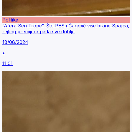
Politika
“Afera Sen Trope”: Što PES i Čarapić više brane Spajića,
rejting premijera pada sve dublje
18/08/2024
•
11:01