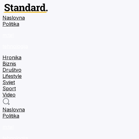
Naslovna
Politika
m:tel
tehnologija
Hronika
Biznis
Društvo
Lifestyle
Svijet
Sport
Video
Naslovna
Politika
m:tel
tehnologija