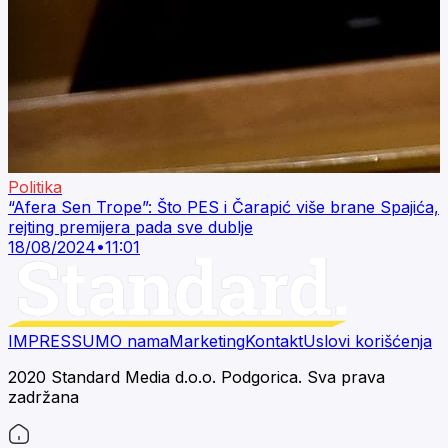
Politika
“Afera Sen Trope”: Što PES i Čarapić više brane Spajića,
rejting premijera pada sve dublje
18/08/2024
•
11:01
IMPRESSUM
O nama
Marketing
Kontakt
Uslovi korišćenja
2020 Standard Media d.o.o. Podgorica. Sva prava
zadržana