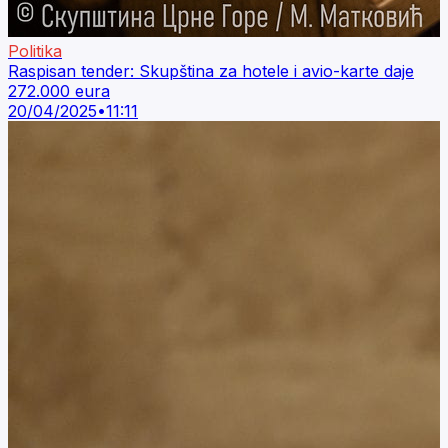
Politika
Raspisan tender: Skupština za hotele i avio-karte daje
272.000 eura
20/04/2025
•
11:11