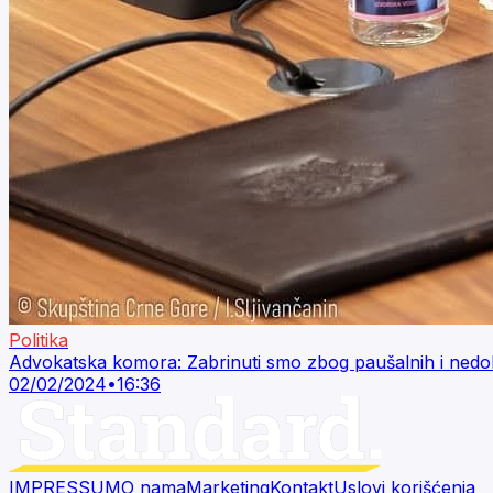
Politika
Advokatska komora: Zabrinuti smo zbog paušalnih i nedol
02/02/2024
•
16:36
IMPRESSUM
O nama
Marketing
Kontakt
Uslovi korišćenja