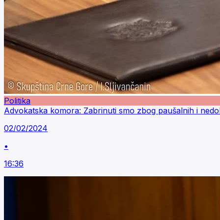
Politika
Advokatska komora: Zabrinuti smo zbog paušalnih i nedol
02/02/2024
•
16:36