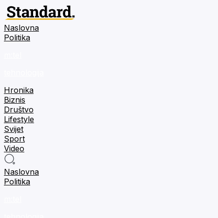
Naslovna
Politika
m:tel
tehnologija
Hronika
Biznis
Društvo
Lifestyle
Svijet
Sport
Video
Naslovna
Politika
m:tel
tehnologija