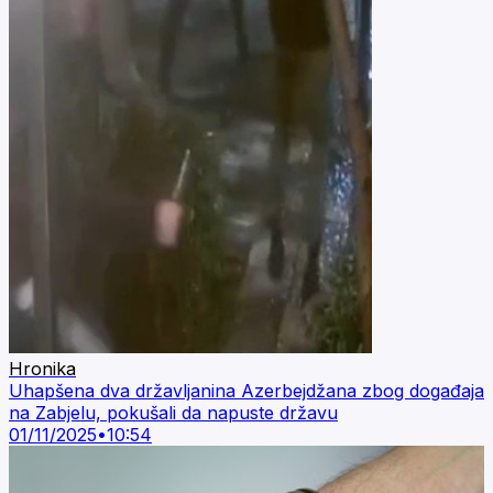
Hronika
Uhapšena dva državljanina Azerbejdžana zbog događaja
na Zabjelu, pokušali da napuste državu
01/11/2025
•
10:54