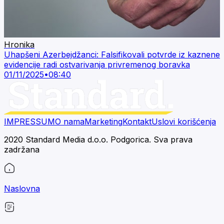
Hronika
Uhapšeni Azerbejdžanci: Falsifikovali potvrde iz kaznene
evidencije radi ostvarivanja privremenog boravka
01/11/2025
•
08:40
IMPRESSUM
O nama
Marketing
Kontakt
Uslovi korišćenja
2020 Standard Media d.o.o. Podgorica. Sva prava
zadržana
Naslovna