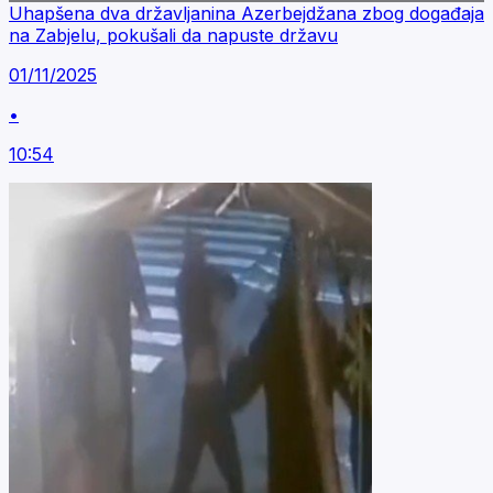
Uhapšena dva državljanina Azerbejdžana zbog događaja
na Zabjelu, pokušali da napuste državu
01/11/2025
•
10:54