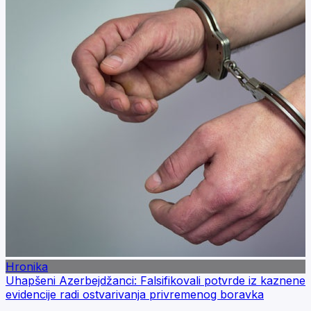
Hronika
Uhapšeni Azerbejdžanci: Falsifikovali potvrde iz kaznene
evidencije radi ostvarivanja privremenog boravka