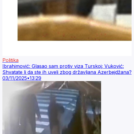
Politika
Ibrahimović: Glasao sam protiv viza Turskoj; Vuković:
Shvatate li da ste ih uveli zbog državljana Azerbejdžana?
03/11/2025
•
13:29