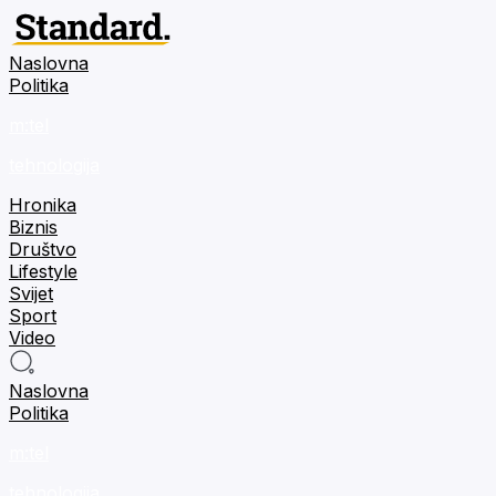
Naslovna
Politika
m:tel
tehnologija
Hronika
Biznis
Društvo
Lifestyle
Svijet
Sport
Video
Naslovna
Politika
m:tel
tehnologija