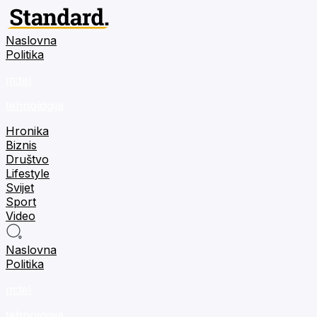
Naslovna
Politika
m:tel
tehnologija
Hronika
Biznis
Društvo
Lifestyle
Svijet
Sport
Video
Naslovna
Politika
m:tel
tehnologija