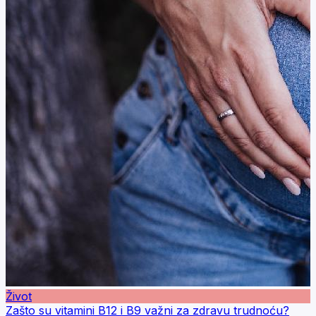
Život
Zašto su vitamini B12 i B9 važni za zdravu trudnoću?