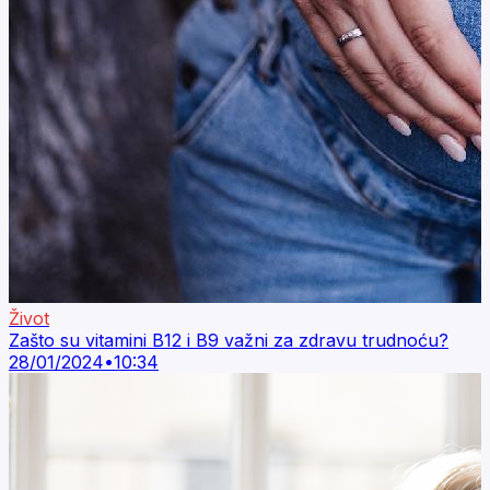
Život
Zašto su vitamini B12 i B9 važni za zdravu trudnoću?
28/01/2024
•
10:34