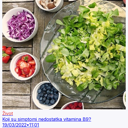
Život
Koji su simptomi nedostatka vitamina B9?
19/03/2022
•
11:01