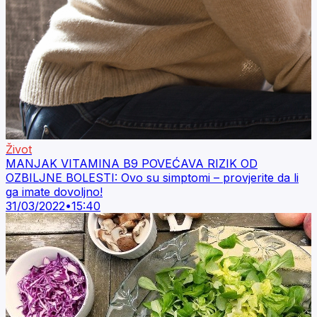
Život
MANJAK VITAMINA B9 POVEĆAVA RIZIK OD
OZBILJNE BOLESTI: Ovo su simptomi – provjerite da li
ga imate dovoljno!
31/03/2022
•
15:40