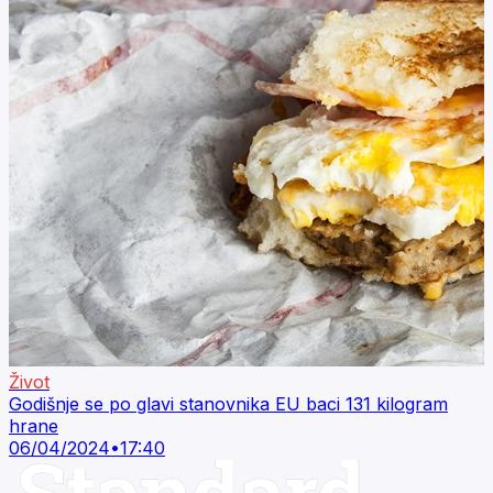
Život
Godišnje se po glavi stanovnika EU baci 131 kilogram
hrane
06/04/2024
•
17:40