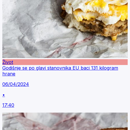
Život
Godišnje se po glavi stanovnika EU baci 131 kilogram
hrane
06/04/2024
•
17:40