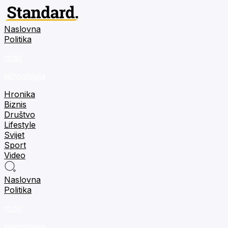
Naslovna
Politika
m:tel
tehnologija
Hronika
Biznis
Društvo
Lifestyle
Svijet
Sport
Video
Naslovna
Politika
m:tel
tehnologija