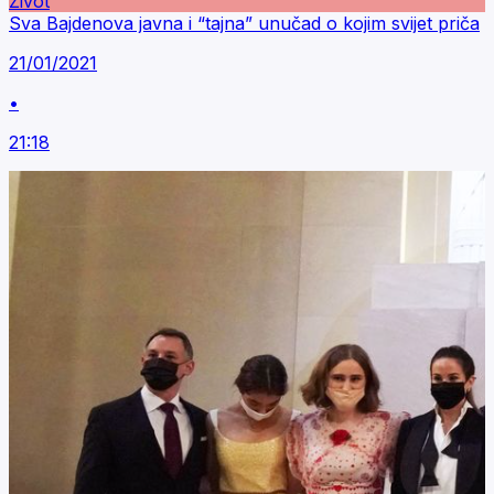
Život
Sva Bajdenova javna i “tajna” unučad o kojim svijet priča
21/01/2021
•
21:18