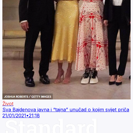
Život
Sva Bajdenova javna i “tajna” unučad o kojim svijet priča
21/01/2021
•
21:18