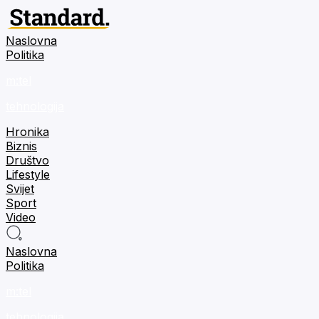
Naslovna
Politika
m:tel
tehnologija
Hronika
Biznis
Društvo
Lifestyle
Svijet
Sport
Video
Naslovna
Politika
m:tel
tehnologija