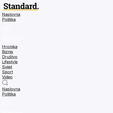
Naslovna
Politika
m:tel
tehnologija
Hronika
Biznis
Društvo
Lifestyle
Svijet
Sport
Video
Naslovna
Politika
m:tel
tehnologija