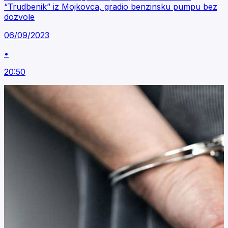
“Trudbenik” iz Mojkovca, gradio benzinsku pumpu bez
dozvole
06/09/2023
•
20:50