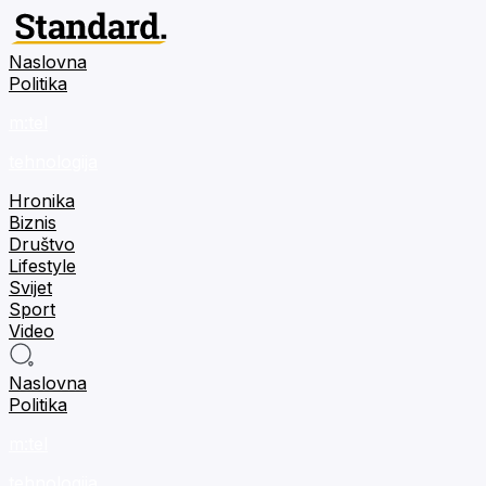
Naslovna
Politika
m:tel
tehnologija
Hronika
Biznis
Društvo
Lifestyle
Svijet
Sport
Video
Naslovna
Politika
m:tel
tehnologija