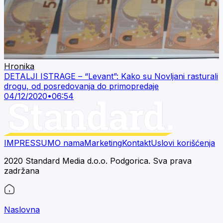
Hronika
DETALJI ISTRAGE – “Levant”: Kako su Novljani rasturali
drogu, od posredovanja do primopredaje
04/12/2020
•
06:54
IMPRESSUM
O nama
Marketing
Kontakt
Uslovi korišćenja
2020 Standard Media d.o.o. Podgorica. Sva prava
zadržana
Naslovna