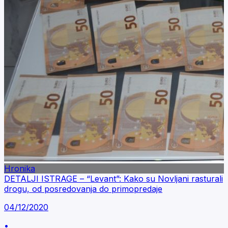
Hronika
DETALJI ISTRAGE – “Levant”: Kako su Novljani rasturali
drogu, od posredovanja do primopredaje
04/12/2020
•