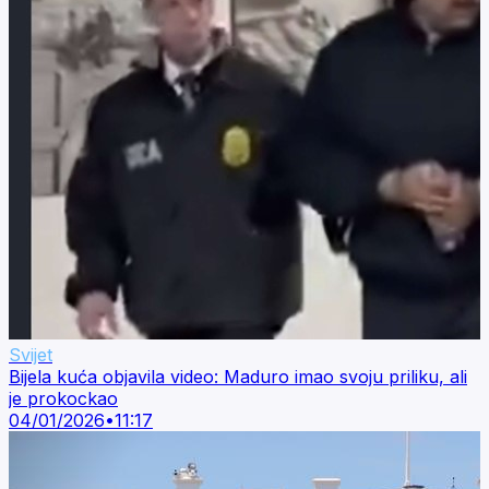
Svijet
Bijela kuća objavila video: Maduro imao svoju priliku, ali
je prokockao
04/01/2026
•
11:17