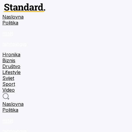
Naslovna
Politika
m:tel
tehnologija
Hronika
Biznis
Društvo
Lifestyle
Svijet
Sport
Video
Naslovna
Politika
m:tel
tehnologija