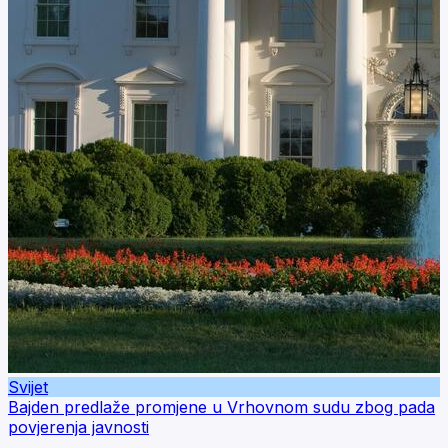
Svijet
Bajden predlaže promjene u Vrhovnom sudu zbog pada
povjerenja javnosti