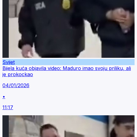
Svijet
Bijela kuća objavila video: Maduro imao svoju priliku, ali
je prokockao
04/01/2026
•
11:17