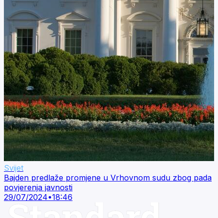
Svijet
Bajden predlaže promjene u Vrhovnom sudu zbog pada
povjerenja javnosti
29/07/2024
•
18:46