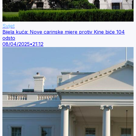
Svijet
Bijela kuća: Nove carinske mjere protiv Kine biće 104
odsto
08/04/2025
•
21:12