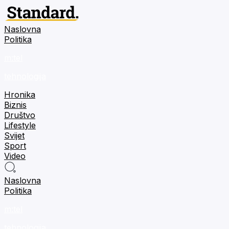
Naslovna
Politika
m:tel
tehnologija
Hronika
Biznis
Društvo
Lifestyle
Svijet
Sport
Video
Naslovna
Politika
m:tel
tehnologija