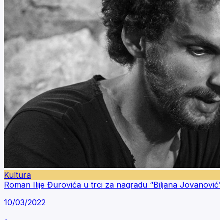
Kultura
Roman Ilije Đurovića u trci za nagradu “Biljana Jovanović
10/03/2022