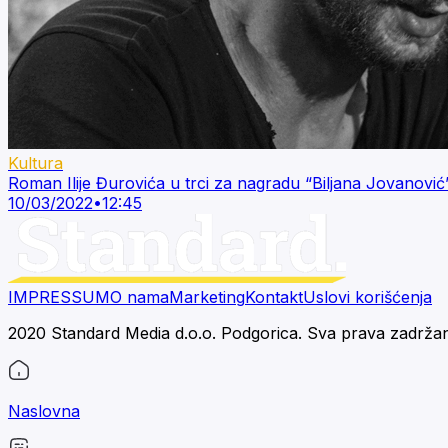
Kultura
Roman Ilije Đurovića u trci za nagradu “Biljana Jovanović
10/03/2022
•
12:45
IMPRESSUM
O nama
Marketing
Kontakt
Uslovi korišćenja
2020 Standard Media d.o.o. Podgorica. Sva prava zadrža
Naslovna