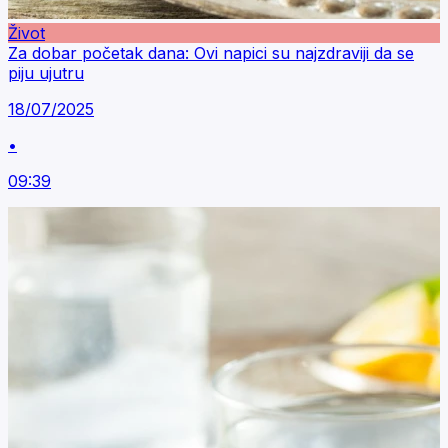
Život
Za dobar početak dana: Ovi napici su najzdraviji da se
piju ujutru
18/07/2025
•
09:39