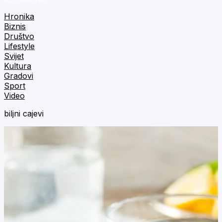
Hronika
Biznis
Društvo
Lifestyle
Svijet
Kultura
Gradovi
Sport
Video
biljni cajevi