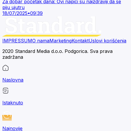
Za dobar početak dana: Ovi napici su najzdraviji da se
piju ujutru
18/07/2025
•
09:39
IMPRESSUM
O nama
Marketing
Kontakt
Uslovi korišćenja
2020 Standard Media d.o.o. Podgorica. Sva prava
zadržana
Naslovna
Istaknuto
Najnovije