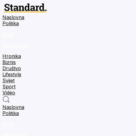
Naslovna
Politika
m:tel
tehnologija
Hronika
Biznis
Društvo
Lifestyle
Svijet
Sport
Video
Naslovna
Politika
m:tel
tehnologija