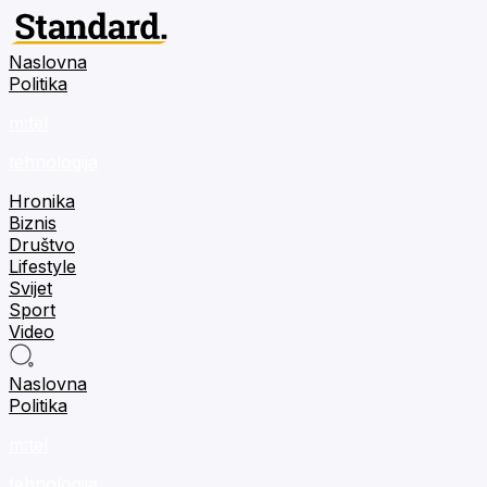
Naslovna
Politika
m:tel
tehnologija
Hronika
Biznis
Društvo
Lifestyle
Svijet
Sport
Video
Naslovna
Politika
m:tel
tehnologija