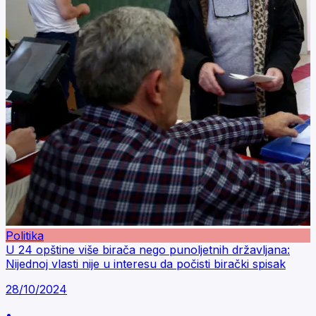
Politika
U 24 opštine više birača nego punoljetnih državljana:
Nijednoj vlasti nije u interesu da počisti birački spisak
28/10/2024
•