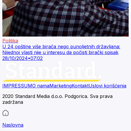
Politika
U 24 opštine više birača nego punoljetnih državljana:
Nijednoj vlasti nije u interesu da počisti birački spisak
28/10/2024
•
07:02
IMPRESSUM
O nama
Marketing
Kontakt
Uslovi korišćenja
2020 Standard Media d.o.o. Podgorica. Sva prava
zadržana
Naslovna