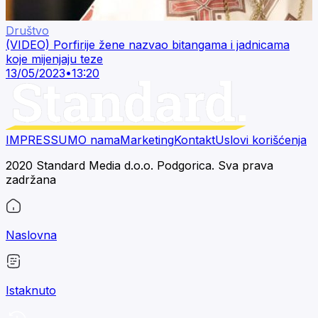
Društvo
(VIDEO) Porfirije žene nazvao bitangama i jadnicama
koje mijenjaju teze
13/05/2023
•
13:20
IMPRESSUM
O nama
Marketing
Kontakt
Uslovi korišćenja
2020 Standard Media d.o.o. Podgorica. Sva prava
zadržana
Naslovna
Istaknuto