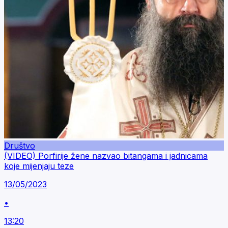
Društvo
(VIDEO) Porfirije žene nazvao bitangama i jadnicama
koje mijenjaju teze
13/05/2023
•
13:20