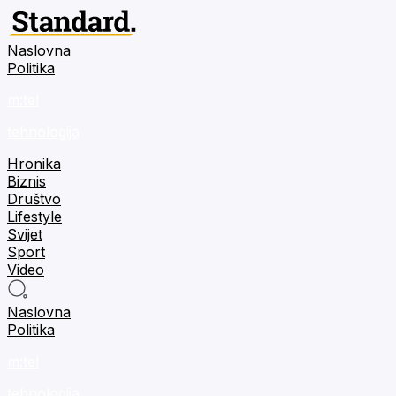
Naslovna
Politika
m:tel
tehnologija
Hronika
Biznis
Društvo
Lifestyle
Svijet
Sport
Video
Naslovna
Politika
m:tel
tehnologija