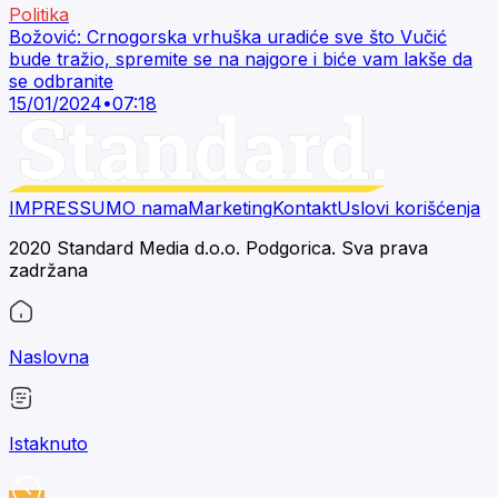
Politika
Božović: Crnogorska vrhuška uradiće sve što Vučić
bude tražio, spremite se na najgore i biće vam lakše da
se odbranite
15/01/2024
•
07:18
IMPRESSUM
O nama
Marketing
Kontakt
Uslovi korišćenja
2020 Standard Media d.o.o. Podgorica. Sva prava
zadržana
Naslovna
Istaknuto