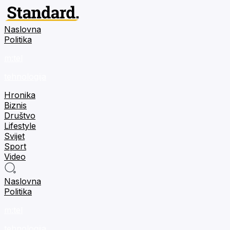
Naslovna
Politika
m:tel
tehnologija
Hronika
Biznis
Društvo
Lifestyle
Svijet
Sport
Video
Naslovna
Politika
m:tel
tehnologija