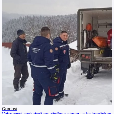
Gradovi
Vatrogasci evakuisali povrijeđenu staricu iz bjelopoljskog