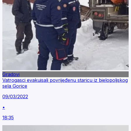
Gradovi
Vatrogasci evakuisali povrijeđenu staricu iz bjelopoljskog
sela Gorice
09/03/2022
•
18:35