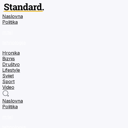
Naslovna
Politika
m:tel
tehnologija
Hronika
Biznis
Društvo
Lifestyle
Svijet
Sport
Video
Naslovna
Politika
m:tel
tehnologija