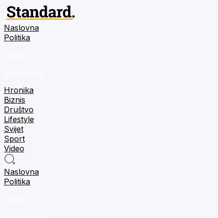
Naslovna
Politika
m:tel
tehnologija
Hronika
Biznis
Društvo
Lifestyle
Svijet
Sport
Video
Naslovna
Politika
m:tel
tehnologija