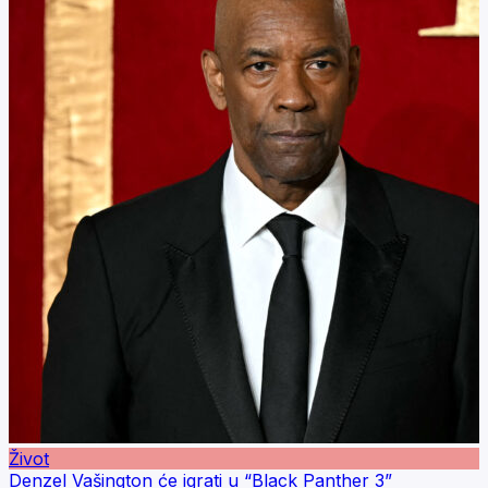
Život
Denzel Vašington će igrati u “Black Panther 3”