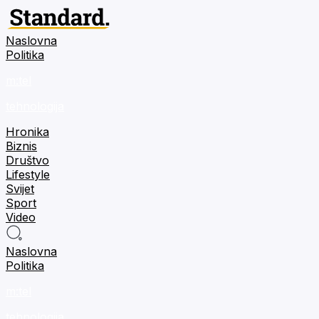
Naslovna
Politika
m:tel
tehnologija
Hronika
Biznis
Društvo
Lifestyle
Svijet
Sport
Video
Naslovna
Politika
m:tel
tehnologija