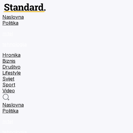
Naslovna
Politika
m:tel
tehnologija
Hronika
Biznis
Društvo
Lifestyle
Svijet
Sport
Video
Naslovna
Politika
m:tel
tehnologija