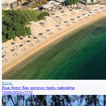
Biznis
Blue Kotor Bay ponovo među najboljima
13/06/2022
•
17:12