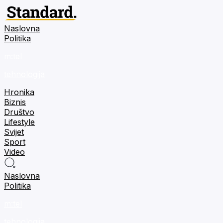
Naslovna
Politika
m:tel
tehnologija
Hronika
Biznis
Društvo
Lifestyle
Svijet
Sport
Video
Naslovna
Politika
m:tel
tehnologija