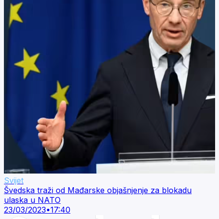
Svijet
Švedska traži od Mađarske objašnjenje za blokadu
ulaska u NATO
23/03/2023
•
17:40