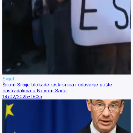
Svijet
Širom Srbije blokade raskrsnica i odavanje pošte
nastradalima u Novom Sadu
14/02/2025
•
19:35