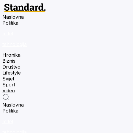
Naslovna
Politika
m:tel
tehnologija
Hronika
Biznis
Društvo
Lifestyle
Svijet
Sport
Video
Naslovna
Politika
m:tel
tehnologija