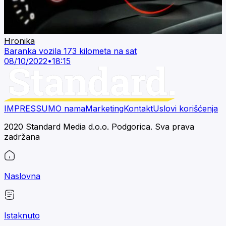
Hronika
Baranka vozila 173 kilometa na sat
08/10/2022
•
18:15
IMPRESSUM
O nama
Marketing
Kontakt
Uslovi korišćenja
2020 Standard Media d.o.o. Podgorica. Sva prava
zadržana
Naslovna
Istaknuto