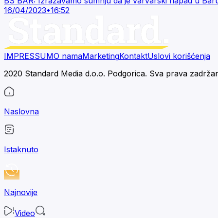
BS BAR: Izražavamo sumnju da je varvarski napad u Baru e
16/04/2023
•
16:52
IMPRESSUM
O nama
Marketing
Kontakt
Uslovi korišćenja
2020 Standard Media d.o.o. Podgorica. Sva prava zadrža
Naslovna
Istaknuto
Najnovije
Video