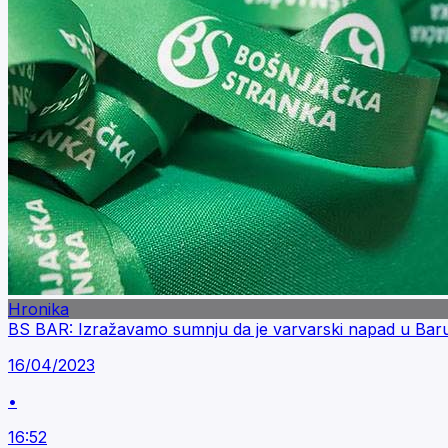
Hronika
BS BAR: Izražavamo sumnju da je varvarski napad u Baru e
16/04/2023
•
16:52