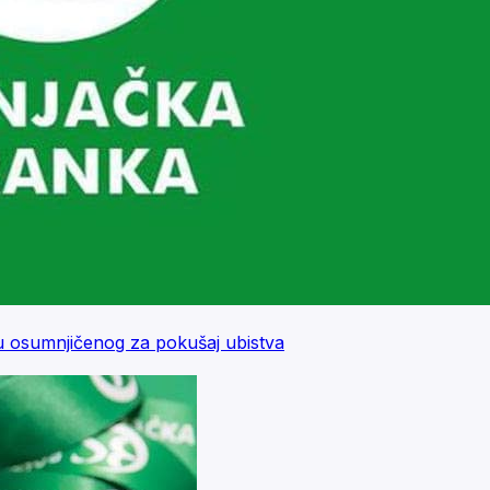
du osumnjičenog za pokušaj ubistva