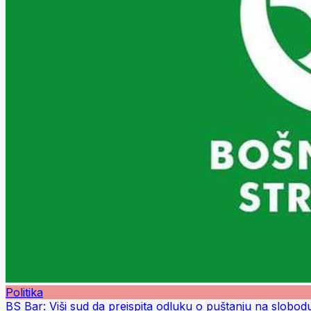
Politika
BS Bar: Viši sud da preispita odluku o puštanju na slobo