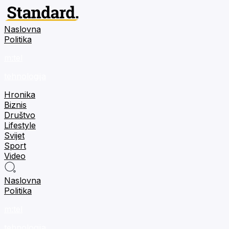
Naslovna
Politika
m:tel
tehnologija
Hronika
Biznis
Društvo
Lifestyle
Svijet
Sport
Video
Naslovna
Politika
m:tel
tehnologija