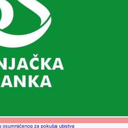
du osumnjičenog za pokušaj ubistva