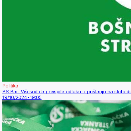
Politika
BS Bar: Viši sud da preispita odluku o puštanju na slobo
19/10/2024
•
19:05