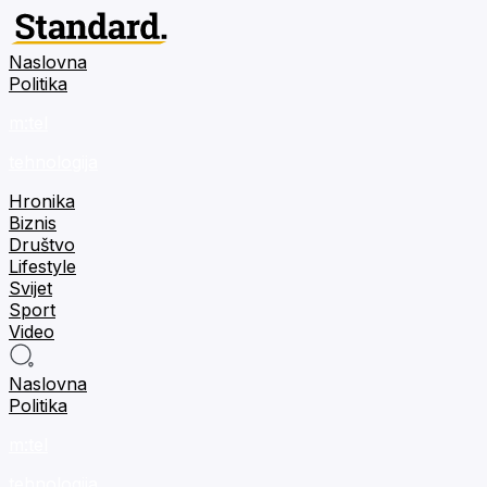
Naslovna
Politika
m:tel
tehnologija
Hronika
Biznis
Društvo
Lifestyle
Svijet
Sport
Video
Naslovna
Politika
m:tel
tehnologija