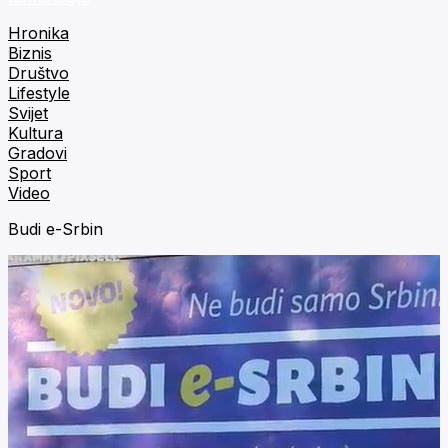
Hronika
Biznis
Društvo
Lifestyle
Svijet
Kultura
Gradovi
Sport
Video
Budi e-Srbin