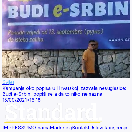
Svijet
Kampanja oko popisa u Hrvatskoj izazvala nesuglasice:
Budi e-Srbin, popiši se a da to niko ne sazna
15/09/2021
•
16:18
IMPRESSUM
O nama
Marketing
Kontakt
Uslovi korišćenja