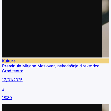
Kultura
Preminula Mirjana Maslovar, nekadašnja direktorica
Grad teatra
17/01/2025
•
18:30