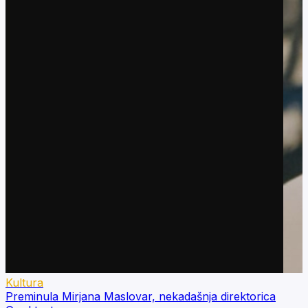
Kultura
Preminula Mirjana Maslovar, nekadašnja direktorica