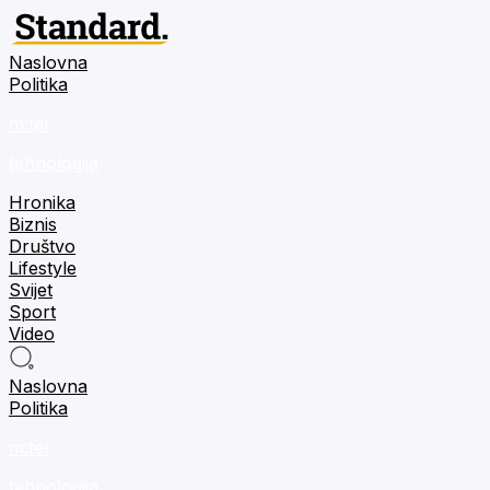
Naslovna
Politika
m:tel
tehnologija
Hronika
Biznis
Društvo
Lifestyle
Svijet
Sport
Video
Naslovna
Politika
m:tel
tehnologija