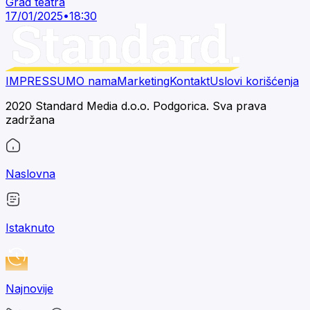
Grad teatra
17/01/2025
•
18:30
IMPRESSUM
O nama
Marketing
Kontakt
Uslovi korišćenja
2020 Standard Media d.o.o. Podgorica. Sva prava
zadržana
Naslovna
Istaknuto
Najnovije