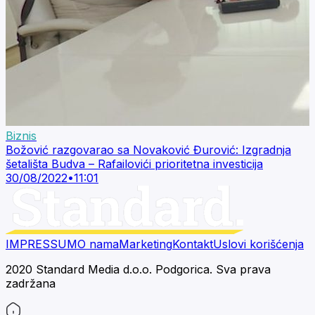
Biznis
Božović razgovarao sa Novaković Đurović: Izgradnja
šetališta Budva – Rafailovići prioritetna investicija
30/08/2022
•
11:01
IMPRESSUM
O nama
Marketing
Kontakt
Uslovi korišćenja
2020 Standard Media d.o.o. Podgorica. Sva prava
zadržana