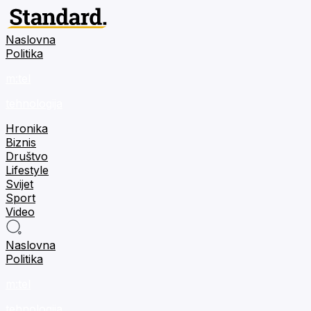
Naslovna
Politika
m:tel
tehnologija
Hronika
Biznis
Društvo
Lifestyle
Svijet
Sport
Video
Naslovna
Politika
m:tel
tehnologija