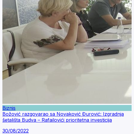
Biznis
Božović razgovarao sa Novaković Đurović: Izgradnja
šetališta Budva – Rafailovići prioritetna investicija
30/08/2022