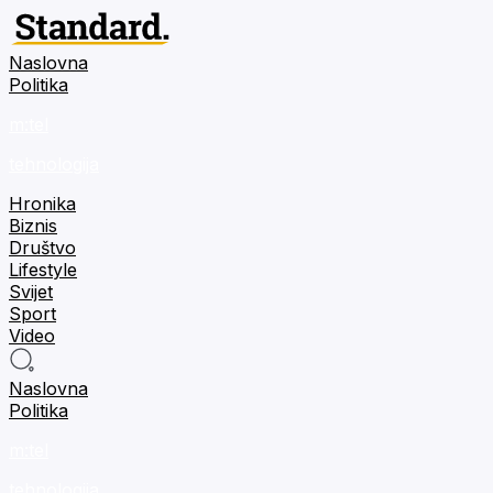
Naslovna
Politika
m:tel
tehnologija
Hronika
Biznis
Društvo
Lifestyle
Svijet
Sport
Video
Naslovna
Politika
m:tel
tehnologija