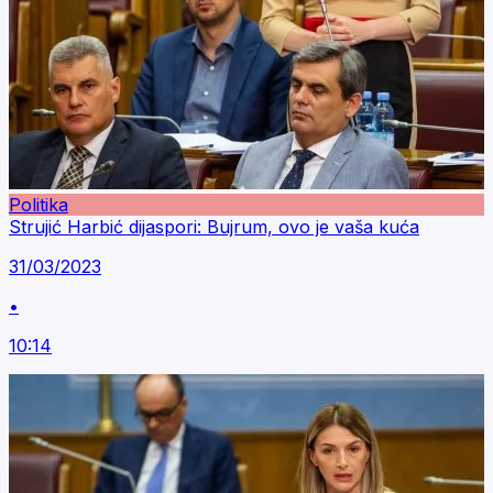
Politika
Strujić Harbić dijaspori: Bujrum, ovo je vaša kuća
31/03/2023
•
10:14