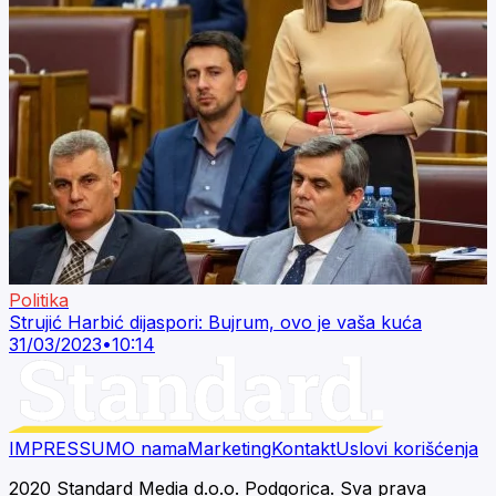
Politika
Strujić Harbić dijaspori: Bujrum, ovo je vaša kuća
31/03/2023
•
10:14
IMPRESSUM
O nama
Marketing
Kontakt
Uslovi korišćenja
2020 Standard Media d.o.o. Podgorica. Sva prava