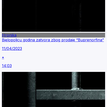
Hronika
Bjelopoljcu godina zatvora zbog prodaje “Buprenorfina”
11/04/2023
•
14:03