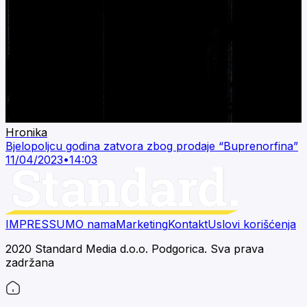
Hronika
Bjelopoljcu godina zatvora zbog prodaje “Buprenorfina”
11/04/2023
•
14:03
IMPRESSUM
O nama
Marketing
Kontakt
Uslovi korišćenja
2020 Standard Media d.o.o. Podgorica. Sva prava
zadržana