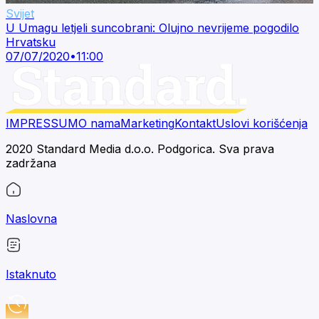
Svijet
U Umagu letjeli suncobrani: Olujno nevrijeme pogodilo
Hrvatsku
07/07/2020
•
11:00
IMPRESSUM
O nama
Marketing
Kontakt
Uslovi korišćenja
2020 Standard Media d.o.o. Podgorica. Sva prava
zadržana
Naslovna
Istaknuto