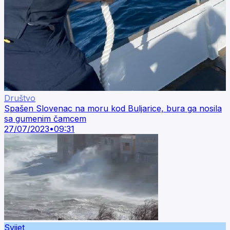
Društvo
Spašen Slovenac na moru kod Buljarice, bura ga nosila
sa gumenim čamcem
27/07/2023
•
09:31
Svijet