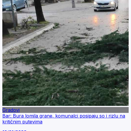
Gradovi
Bar: Bura lomila grane, komunalci posipaju so i rizlu na
kritičnim putevima