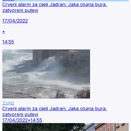
Crveni alarm za cijeli Jadran: Jaka olujna bura,
zatvoreni putevi
17/04/2022
•
14:55
Svijet
Crveni alarm za cijeli Jadran: Jaka olujna bura,
zatvoreni putevi
17/04/2022
•
14:55