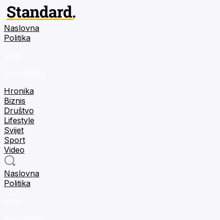
Naslovna
Politika
m:tel
tehnologija
Hronika
Biznis
Društvo
Lifestyle
Svijet
Sport
Video
Naslovna
Politika
m:tel
tehnologija