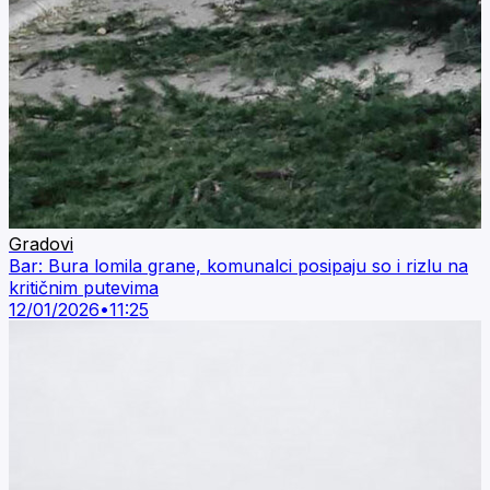
Gradovi
Bar: Bura lomila grane, komunalci posipaju so i rizlu na
kritičnim putevima
12/01/2026
•
11:25