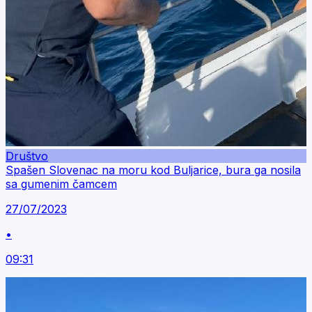
Društvo
Spašen Slovenac na moru kod Buljarice, bura ga nosila
sa gumenim čamcem
27/07/2023
•
09:31