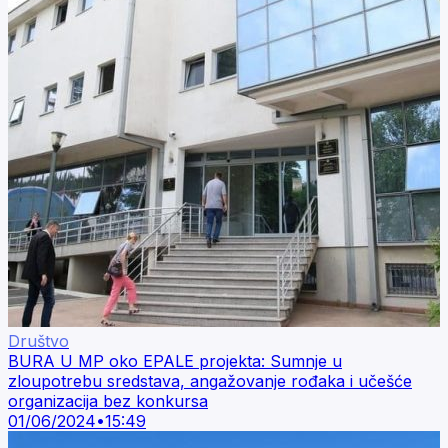
Društvo
BURA U MP oko EPALE projekta: Sumnje u
zloupotrebu sredstava, angažovanje rođaka i učešće
organizacija bez konkursa
01/06/2024
•
15:49