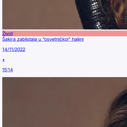
Život
Šakira zablistala u “osvetničkoj” haljini
14/11/2022
•
15:14