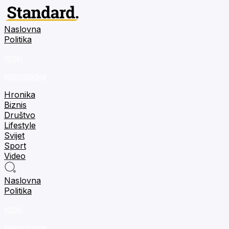
Naslovna
Politika
m:tel
tehnologija
Hronika
Biznis
Društvo
Lifestyle
Svijet
Sport
Video
Naslovna
Politika
m:tel
tehnologija