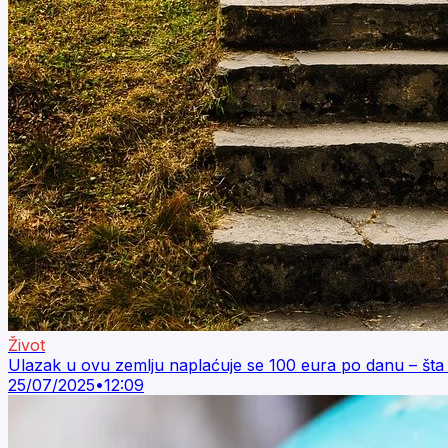
Život
Ulazak u ovu zemlju naplaćuje se 100 eura po danu – šta s
25/07/2025
•
12:09