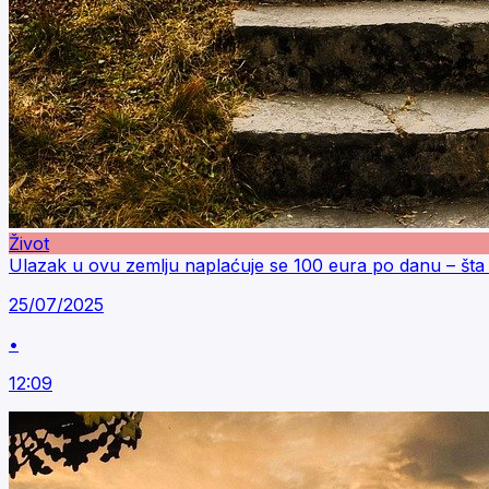
Život
Ulazak u ovu zemlju naplaćuje se 100 eura po danu – šta s
25/07/2025
•
12:09