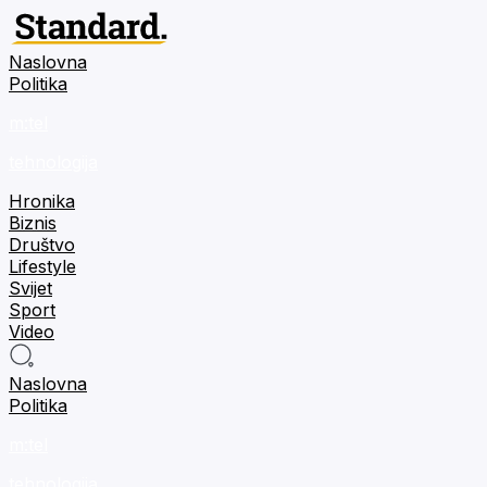
Naslovna
Politika
m:tel
tehnologija
Hronika
Biznis
Društvo
Lifestyle
Svijet
Sport
Video
Naslovna
Politika
m:tel
tehnologija