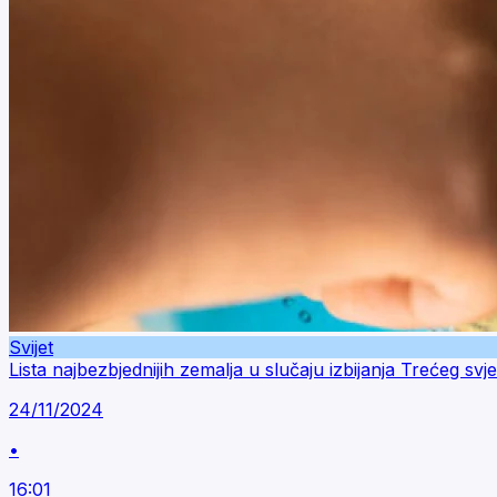
Svijet
Lista najbezbjednijih zemalja u slučaju izbijanja Trećeg svj
24/11/2024
•
16:01